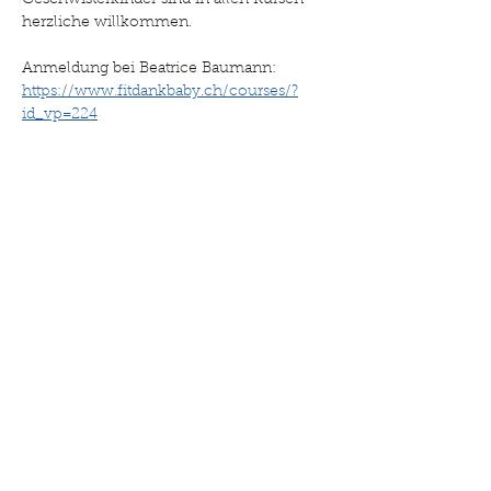
Geschwisterkinder sind in allen Kursen 
herzliche willkommen.
Anmeldung bei Beatrice Baumann: 
https://www.fitdankbaby.ch/courses/?
id_vp=224
Diese Veranstaltung teilen
©2025 Drehpunkt Familie. Erstellt mit Wix.com
Impressum