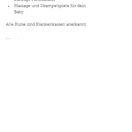
künftige Fitnesskurse
Massage und Strampelspiele für dein 
Baby
Alle Kurse sind Krankenkassen anerkannt. 
Weiterlesen >
Diese Veranstaltung teilen
©2025 Drehpunkt Familie. Erstellt mit Wix.com