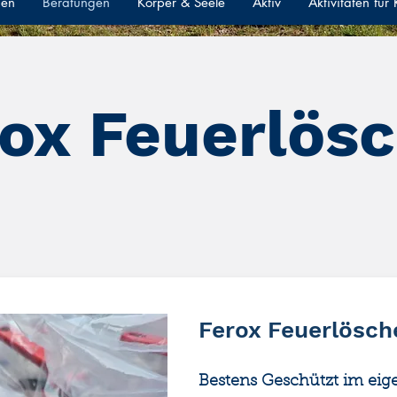
gen
Beratungen
Körper & Seele
Aktiv
Aktivitäten für
ox Feuerlös
Ferox Feuerlösch
Bestens Geschützt im ei