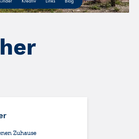
 Kinder
Kreativ
Links
Blog
cher
er
genen Zuhause