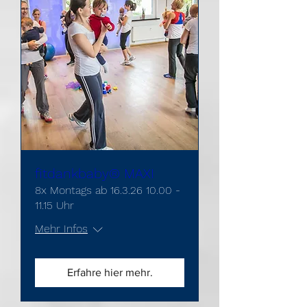
fitdankbaby® MAXI
8x Montags ab 16.3.26 10.00 -
11.15 Uhr
Mehr Infos
Erfahre hier mehr.