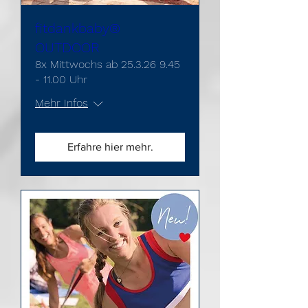
fitdankbaby®
OUTDOOR
8x Mittwochs ab 25.3.26 9.45
- 11.00 Uhr
Mehr Infos
Erfahre hier mehr.