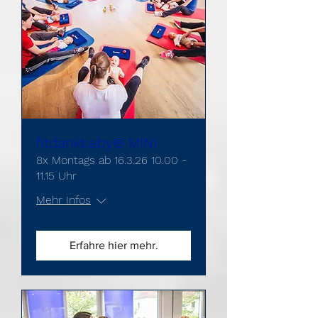
fitdankbaby® MINI
8x Montags ab 16.3.26 10.00 -
11.15 Uhr
Mehr Infos
Erfahre hier mehr.