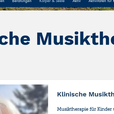
gen
Beratungen
Körper & Seele
Aktiv
Aktivitäten für
sche Musikth
Klinische Musikt
Musiktherapie für Kinde