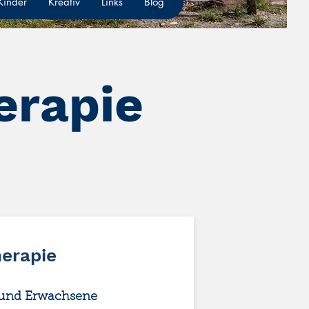
 Kinder
Kreativ
Links
Blog
erapie
herapie
r und Erwachsene