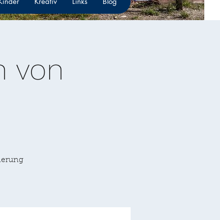
 Kinder
Kreativ
Links
Blog
n von
rderung