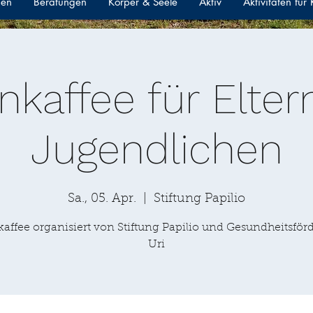
gen
Beratungen
Körper & Seele
Aktiv
Aktivitäten für
rnkaffee für Elter
Jugendlichen
Sa., 05. Apr.
  |  
Stiftung Papilio
kaffee organisiert von Stiftung Papilio und Gesundheitsfö
Uri