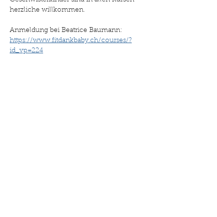
Geschwisterkinder sind in allen Kursen 
herzliche willkommen.
Anmeldung bei Beatrice Baumann: 
https://www.fitdankbaby.ch/courses/?
id_vp=224
Diese Veranstaltung teilen
©2025 Drehpunkt Familie. Erstellt mit Wix.com
Impressum