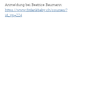
Anmeldung bei Beatrice Baumann: 
https://www.fitdankbaby.ch/courses/?
id_vp=224
Diese Veranstaltung teilen
©2025 Drehpunkt Familie. Erstellt mit Wix.com
Impressum
Datenschutzerklärung
Kontakt