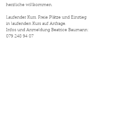
herzliche willkommen.
Laufender Kurs. Freie Plätze und Einstieg 
in laufenden Kurs auf Anfrage.
Infos und Anmeldung Beatrice Baumann: 
079 248 94 07
Diese Veranstaltung teilen
©2025 Drehpunkt Familie. Erstellt mit Wix.com