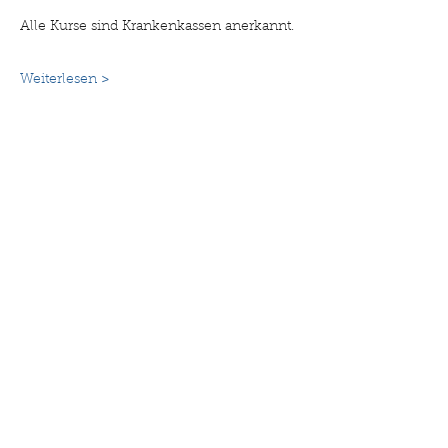
Alle Kurse sind Krankenkassen anerkannt. 
Weiterlesen >
Diese Veranstaltung teilen
©2025 Drehpunkt Familie. Erstellt mit Wix.com
Impressum
Datenschutzerklärung