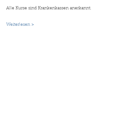
Alle Kurse sind Krankenkassen anerkannt. 
Weiterlesen >
Diese Veranstaltung teilen
©2025 Drehpunkt Familie. Erstellt mit Wix.com
Impressum
Datenschutzerklärung