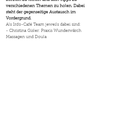
kennen zu lernen und sich Tipps zu 
verschiedenen Themen zu holen. Dabei 
steht der gegenseitige Austausch im 
Vordergrund.
Als Info-Café Team jeweils dabei sind: 
- Christina Gisler: Praxis Wunderwärch 
Massagen und Doula
Weiterlesen >
Diese Veranstaltung teilen
©2025 Drehpunkt Familie. Erstellt mit Wix.com