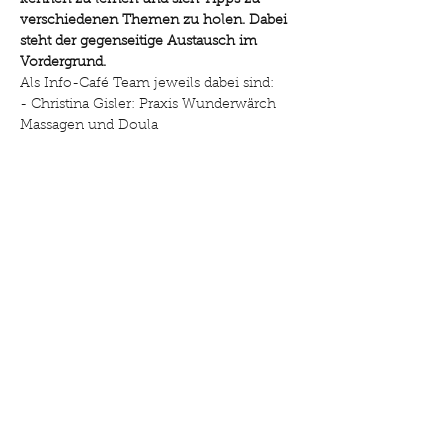
kennen zu lernen und sich Tipps zu 
verschiedenen Themen zu holen. Dabei 
steht der gegenseitige Austausch im 
Vordergrund.
Als Info-Café Team jeweils dabei sind: 
- Christina Gisler: Praxis Wunderwärch 
Massagen und Doula
Weiterlesen >
Diese Veranstaltung teilen
©2025 Drehpunkt Familie. Erstellt mit Wix.com