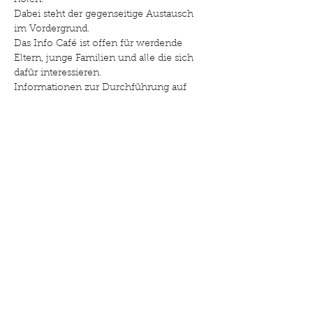
holen.

Dabei steht der gegenseitige Austausch 
im Vordergrund.
Das Info Café ist offen für werdende 
Eltern, junge Familien und alle die sich 
dafür interessieren.
Informationen zur Durchführung auf 
www.facebook.com/drehpunktfamilie 
Diese Veranstaltung teilen
©2025 Drehpunkt Familie. Erstellt mit Wix.com