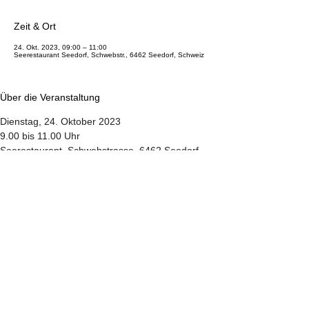
Zeit & Ort
24. Okt. 2023, 09:00 – 11:00
Seerestaurant Seedorf, Schwebstr., 6462 Seedorf, Schweiz
Über die Veranstaltung
Dienstag, 24. Oktober 2023
9.00 bis 11.00 Uhr
Seerestaurant, Schwebstrasse, 6462 Seedorf
Diverse Infostände rund ums Eltern werden 
und Eltern sein, laden zu einem gemütlichen 
Austausch ein. Es besteht die Möglichkeit, 
unsere Dienstleistungen kennen zu lernen 
und sich Tipps zu verschiedenen Themen zu 
holen. Dabei steht der gegenseitige 
Austausch im Vordergrund.
Als Info-Café Team jeweils dabei sind: 
- Christina Gisler: Praxis Wunderwärch Massagen 
und Doula