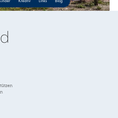
 Kinder
Kreativ
Links
Blog
nd
stützen
on