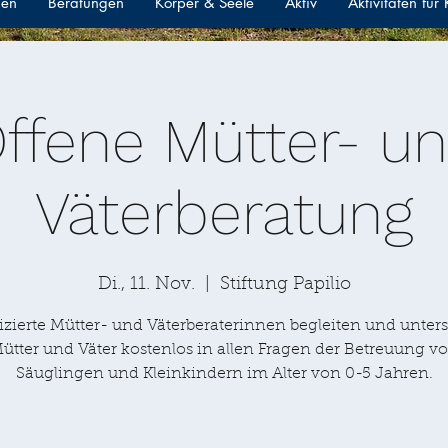
gen
Beratungen
Körper & Seele
Aktiv
Aktivitäten für
ffene Mütter- u
Väterberatung
Di., 11. Nov.
  |  
Stiftung Papilio
izierte Mütter- und Väterberaterinnen begleiten und unter
ütter und Väter kostenlos in allen Fragen der Betreuung v
Säuglingen und Kleinkindern im Alter von 0-5 Jahren.