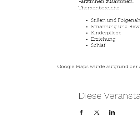
-ärztinnen zusammen.
Themenbereiche:
Stillen und Folgena
Ernährung und Be
Kinderpflege
Erziehung
Schlaf
körperliche, seelisc
Offene Beratungen finden
Google Maps wurde aufgrund der An
und väterberatung statt
.
Ohne Voranmeldung.
Mütter- und Väterberatun
Diese Veransta