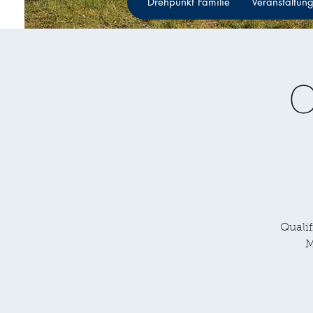
Drehpunkt Familie
Veranstaltun
O
Qualif
M